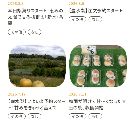
2026.8.8
2026.8.6
本日梨狩りスタート！恵みの
【豊水梨】注文予約スタート
太陽で甘み抜群の「新水・香
その他
なし
麗」
その他
なし
2026.7.17
2026.7.11
【幸水梨】いよいよ予約スター
梅雨が明けて甘～くなった大
ト！甘みをぎゅっと蓄えて
玉の桃、収穫開始
その他
なし
その他
もも