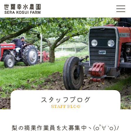
t
o
g
世羅幸水農園
g
l
e
n
a
v
i
g
a
t
i
o
n
スタッフブログ
STAFF BLOG
梨の摘果作業員を大募集中ヽ(o’∀`o)ﾉ