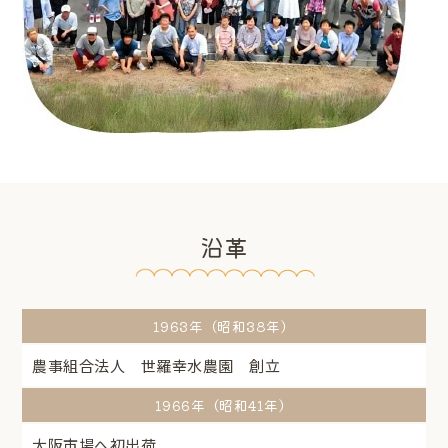
沿革
1963年（昭和38年）
農事組合法人 世羅幸水農園 創立
1966年（昭和41年）
大阪市場へ初出荷