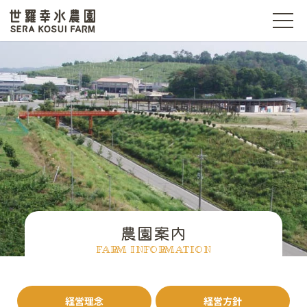
t
o
g
世羅幸水農園
g
l
e
n
a
v
i
g
a
t
i
o
n
農園案内
FARM INFORMATION
経営理念
経営方針