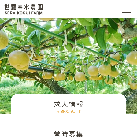
t
o
g
世羅幸水農園
g
l
e
n
a
v
i
g
a
t
i
o
n
求人情報
SRECRUIT
常時募集