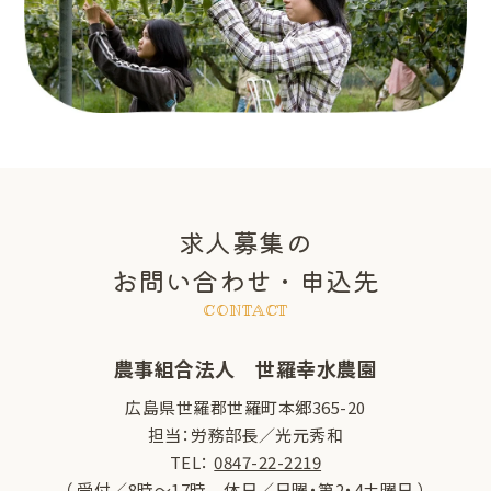
求人募集の
お問い合わせ・申込先
CONTACT
農事組合法人 世羅幸水農園
広島県世羅郡世羅町本郷365-20
担当：労務部長／光元秀和
TEL：
0847-22-2219
（ 受付／8時～17時 休日／日曜・第2・4土曜日 ）