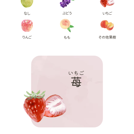
なし
ぶどう
いちご
りんご
もも
その他果樹
いちご
苺