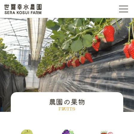
t
o
g
世羅幸水農園
g
l
e
n
a
v
i
g
a
t
i
o
n
農園の果物
FRUITS