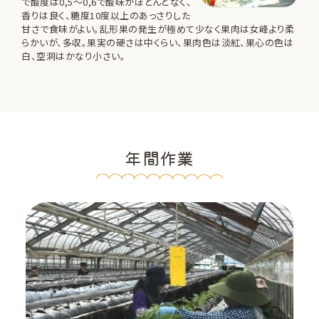
で酸度は0,5～0,6で酸味がほとんどなく、
香りは良く、糖度10度以上のあっさりした
甘さで食味がよい。乱形果の発生が極めて少なく果肉は女峰より柔
らかいが、多収。果実の硬さは中くらい、果肉色は淡紅、果心の色は
白、空洞はかなり小さい。
年間作業