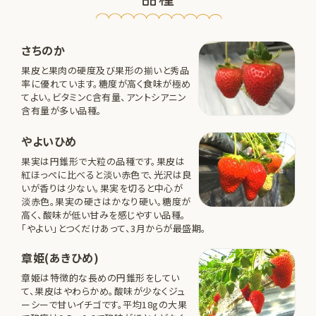
さちのか
果皮と果肉の硬度及び果形の揃いと秀品
率に優れています。糖度が高く食味が極め
てよい。ビタミンC含有量、アントシアニン
含有量が多い品種。
やよいひめ
果実は円錐形で大粒の品種です。果皮は
紅ほっぺに比べると淡い赤色で、光沢は良
いが香りは少ない。果実を切ると中心が
淡赤色。果実の硬さはかなり硬い。糖度が
高く、酸味が低い甘みを感じやすい品種。
「やよい」とつくだけあって、3月からが最盛期。
章姫(あきひめ)
章姫は特徴的な長めの円錐形をしてい
て、果皮はやわらかめ。酸味が少なくジュ
ーシーで甘いイチゴです。平均18gの大果