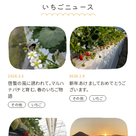
いちごニュース
2026.3.5
2026.1.9
啓蟄の風に誘われて。マルハ
新年あけましておめでとうご
ナバチと育む、春のいちご物
ざいます。
語
その他
いちご
その他
いちご