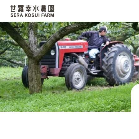
世羅幸水農園
なし