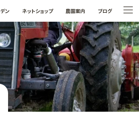
t
ーデン
ネットショップ
農園案内
ブログ
o
g
g
l
e
n
a
v
i
も
その他果樹
g
a
t
i
o
n