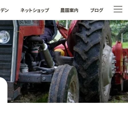
t
ーデン
ネットショップ
農園案内
ブログ
o
g
g
l
e
n
a
v
i
も
その他果樹
g
a
t
i
o
n