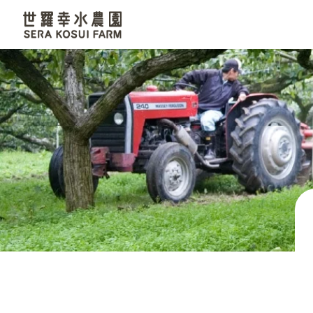
世羅幸水農園
なし