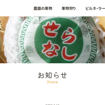
農園の果物
果物狩り
ビルネ・ラ
ぶどう
いちご
りんご
も
お知らせ
News