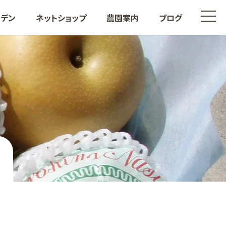
t
ーデン
ネットショップ
農園案内
ブログ
o
g
g
l
e
n
a
v
i
も
その他果樹
g
a
t
i
o
n