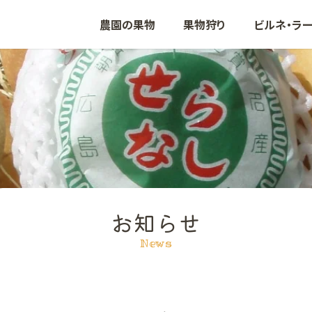
農園の果物
果物狩り
ビルネ・ラ
ぶどう
いちご
りんご
も
お知らせ
News