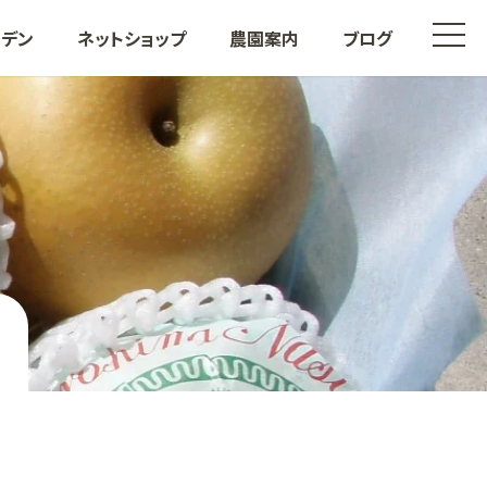
t
ーデン
ネットショップ
農園案内
ブログ
o
g
g
l
e
n
a
v
i
も
その他果樹
g
a
t
i
o
n