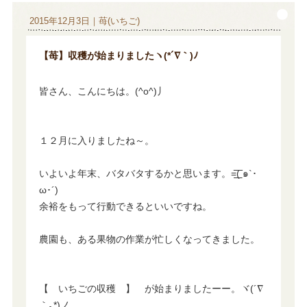
2015年12月3日｜苺(いちご)
【苺】収穫が始まりましたヽ(*´∇｀)ﾉ
皆さん、こんにちは。(^o^)丿
１２月に入りましたね～。
いよいよ年末、バタバタするかと思います。=͟͟͞͞( ๑`･
ω･´)
余裕をもって行動できるといいですね。
農園も、ある果物の作業が忙しくなってきました。
【 いちごの収穫 】 が始まりましたーー。ヾ(´∇
｀｡*)ノ